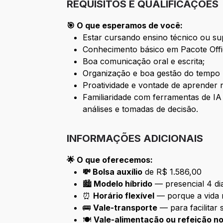
REQUISITOS E QUALIFICAÇÕES
🎯 O que esperamos de você:
Estar cursando ensino técnico ou su
Conhecimento básico em Pacote Offic
Boa comunicação oral e escrita;
Organização e boa gestão do tempo 
Proatividade e vontade de aprender n
Familiaridade com ferramentas de IA a
análises e tomadas de decisão.
INFORMAÇÕES ADICIONAIS
🌟 O que oferecemos:
💸 Bolsa auxílio
de R$ 1.586,00
🏙️
Modelo híbrido
— presencial 4 di
⏰
Horário flexível
— porque a vida n
🚌
Vale-transporte
— para facilitar 
🍽️
Vale-alimentação ou refeição no