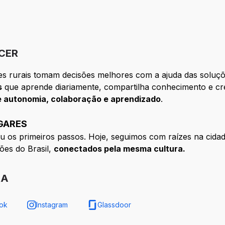
CER
res rurais tomam decisões melhores com a ajuda das soluçõ
s
que aprende diariamente, compartilha conhecimento e cr
 autonomia, colaboração e aprendizado
.
UGARES
u os primeiros passos. Hoje, seguimos com raízes na cidade
ões do Brasil,
conectados pela mesma cultura.
RA
ok
Instagram
Glassdoor