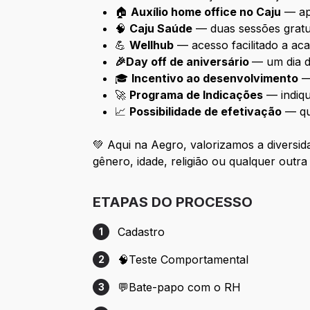
🏠
Auxílio home office no Caju
— apo
🧠
Caju Saúde
— duas sessões gratui
💪
Wellhub
— acesso facilitado a aca
🎉Day off de aniversário
— um dia d
🎓
Incentivo ao desenvolvimento
— 
🚀
Programa de Indicações
— indiqu
📈
Possibilidade de efetivação
— qu
💚 Aqui na Aegro, valorizamos a diversid
gênero, idade, religião ou qualquer outra 
ETAPAS DO PROCESSO
Cadastro
1
Etapa 1: Cadastro
🧠Teste Comportamental
2
Etapa 2: 🧠Teste Comportamental
💬Bate-papo com o RH
3
Etapa 3: 💬Bate-papo com o RH