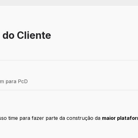
 do Cliente
Estágio
ém para PcD
para PcD
so time para fazer parte da construção da
maior platafor