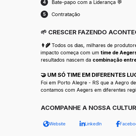
Bate-papo com a Liderança 💬
4
Etapa 4: Bate-papo com a Liderança 💬
Contratação
5
Etapa 5: Contratação
🌱 CRESCER FAZENDO ACONTE
👨‍🌾
Todos os dias, milhares de produto
impacto começa com um
time de Aeger
resultados nascem da
combinação entre
🤝 UM SÓ TIME EM DIFERENTES L
Foi em Porto Alegre - RS que a Aegro de
contamos com Aegers em diferentes regi
ACOMPANHE A NOSSA CULTU
Website
LinkedIn
Facebo