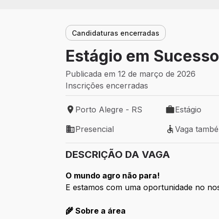
Candidaturas encerradas
Estágio em Sucesso
Publicada em 12 de março de 2026
Inscrições encerradas
Porto Alegre - RS
Estágio
Local de trabalho: Porto Alegre - RS
Tipo de vaga: 
Presencial
Vaga tamb
Modelo de trabalho: Presencial
Vaga também 
DESCRIÇÃO DA VAGA
O mundo agro não para!
E estamos com uma oportunidade no nos
🌾 Sobre a área