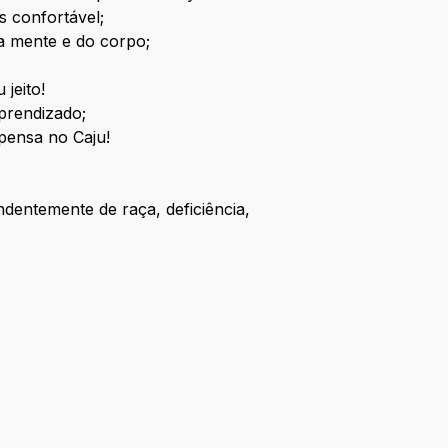
s confortável;
a mente e do corpo;
jeito!
prendizado;
pensa no Caju!
ndentemente de raça, deficiência,